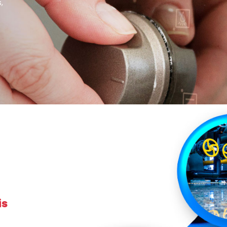
,
is
a