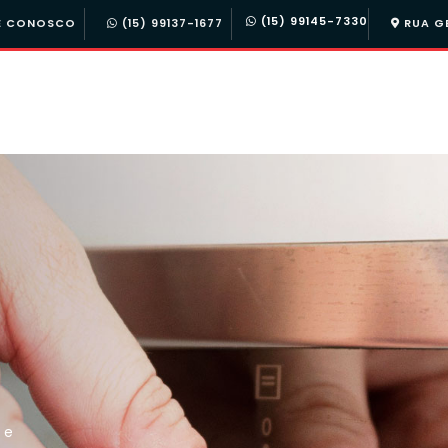
(15) 99145-7330
E CONOSCO
(15) 99137-1677
RUA GE
 e