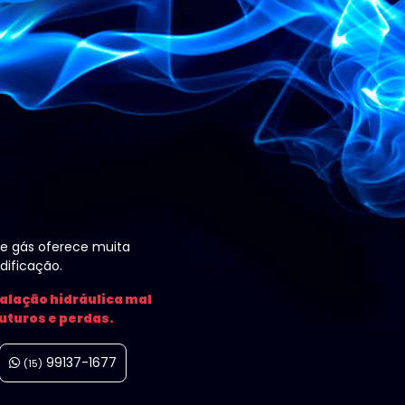
de gás oferece muita
dificação.
talação hidráulica mal
futuros e perdas.
99137-1677
(15)