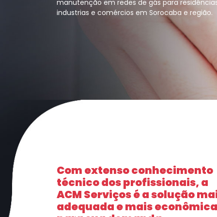
manutenção em redes de gás para residências
industrias e comércios em Sorocaba e região.
Com extenso conhecimento
técnico dos profissionais, a
ACM Serviços é a solução ma
adequada e mais econômic