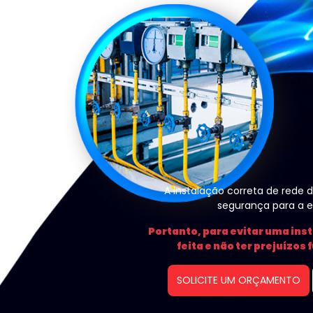
A instalação correta de rede 
segurança para a e
Portanto, para evitar uma ins
feita e não ter prejuízos 
SOLICITE UM ORÇAMENTO